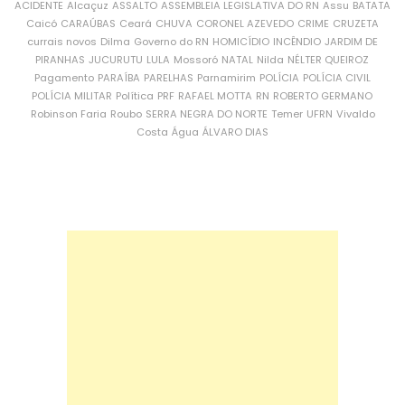
ACIDENTE
Alcaçuz
ASSALTO
ASSEMBLEIA LEGISLATIVA DO RN
Assu
BATATA
Caicó
CARAÚBAS
Ceará
CHUVA
CORONEL AZEVEDO
CRIME
CRUZETA
currais novos
Dilma
Governo do RN
HOMICÍDIO
INCÊNDIO
JARDIM DE
PIRANHAS
JUCURUTU
LULA
Mossoró
NATAL
Nilda
NÉLTER QUEIROZ
Pagamento
PARAÍBA
PARELHAS
Parnamirim
POLÍCIA
POLÍCIA CIVIL
POLÍCIA MILITAR
Política
PRF
RAFAEL MOTTA
RN
ROBERTO GERMANO
Robinson Faria
Roubo
SERRA NEGRA DO NORTE
Temer
UFRN
Vivaldo
Costa
Água
ÁLVARO DIAS