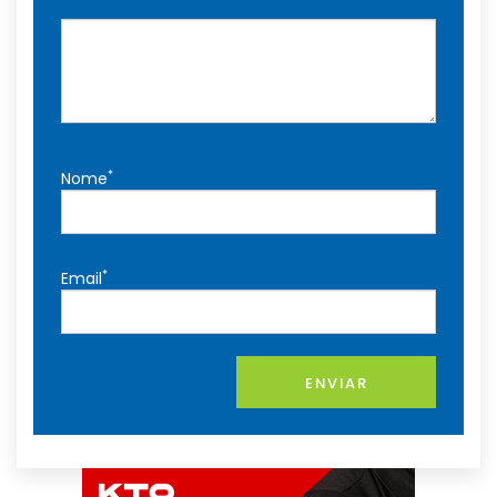
*
Nome
*
Email
ENVIAR