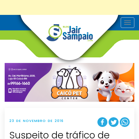
T
o
g
g
l
e
n
a
v
i
g
a
t
i
o
n
23 DE NOVEMBRO DE 2016
Suspeito de tráfico de