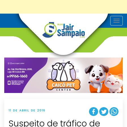
T
o
g
g
l
e
n
a
v
i
g
a
t
i
o
n
11 DE ABRIL DE 2016
Suspeito de tráfico de