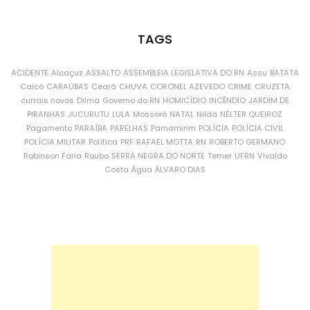
TAGS
ACIDENTE
Alcaçuz
ASSALTO
ASSEMBLEIA LEGISLATIVA DO RN
Assu
BATATA
Caicó
CARAÚBAS
Ceará
CHUVA
CORONEL AZEVEDO
CRIME
CRUZETA
currais novos
Dilma
Governo do RN
HOMICÍDIO
INCÊNDIO
JARDIM DE
PIRANHAS
JUCURUTU
LULA
Mossoró
NATAL
Nilda
NÉLTER QUEIROZ
Pagamento
PARAÍBA
PARELHAS
Parnamirim
POLÍCIA
POLÍCIA CIVIL
POLÍCIA MILITAR
Política
PRF
RAFAEL MOTTA
RN
ROBERTO GERMANO
Robinson Faria
Roubo
SERRA NEGRA DO NORTE
Temer
UFRN
Vivaldo
Costa
Água
ÁLVARO DIAS