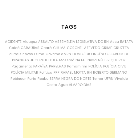
TAGS
ACIDENTE
Alcaçuz
ASSALTO
ASSEMBLEIA LEGISLATIVA DO RN
Assu
BATATA
Caicó
CARAÚBAS
Ceará
CHUVA
CORONEL AZEVEDO
CRIME
CRUZETA
currais novos
Dilma
Governo do RN
HOMICÍDIO
INCÊNDIO
JARDIM DE
PIRANHAS
JUCURUTU
LULA
Mossoró
NATAL
Nilda
NÉLTER QUEIROZ
Pagamento
PARAÍBA
PARELHAS
Parnamirim
POLÍCIA
POLÍCIA CIVIL
POLÍCIA MILITAR
Política
PRF
RAFAEL MOTTA
RN
ROBERTO GERMANO
Robinson Faria
Roubo
SERRA NEGRA DO NORTE
Temer
UFRN
Vivaldo
Costa
Água
ÁLVARO DIAS