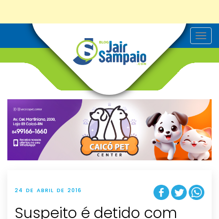
T
o
g
g
l
e
n
a
v
i
g
a
t
i
o
n
24 DE ABRIL DE 2016
Suspeito é detido com