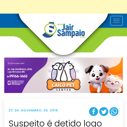
T
o
g
g
l
e
n
a
v
i
g
a
t
i
o
n
23 DE NOVEMBRO DE 2016
Suspeito é detido logo