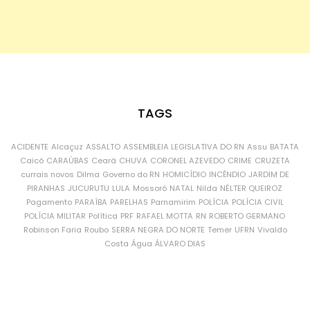
TAGS
ACIDENTE
Alcaçuz
ASSALTO
ASSEMBLEIA LEGISLATIVA DO RN
Assu
BATATA
Caicó
CARAÚBAS
Ceará
CHUVA
CORONEL AZEVEDO
CRIME
CRUZETA
currais novos
Dilma
Governo do RN
HOMICÍDIO
INCÊNDIO
JARDIM DE
PIRANHAS
JUCURUTU
LULA
Mossoró
NATAL
Nilda
NÉLTER QUEIROZ
Pagamento
PARAÍBA
PARELHAS
Parnamirim
POLÍCIA
POLÍCIA CIVIL
POLÍCIA MILITAR
Política
PRF
RAFAEL MOTTA
RN
ROBERTO GERMANO
Robinson Faria
Roubo
SERRA NEGRA DO NORTE
Temer
UFRN
Vivaldo
Costa
Água
ÁLVARO DIAS