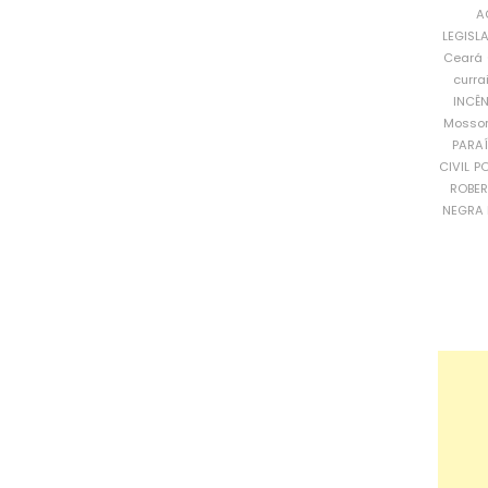
A
LEGISL
Ceará
curra
INCÊ
Mosso
PARA
CIVIL
PO
ROBE
NEGRA 