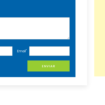
*
Email
ENVIAR