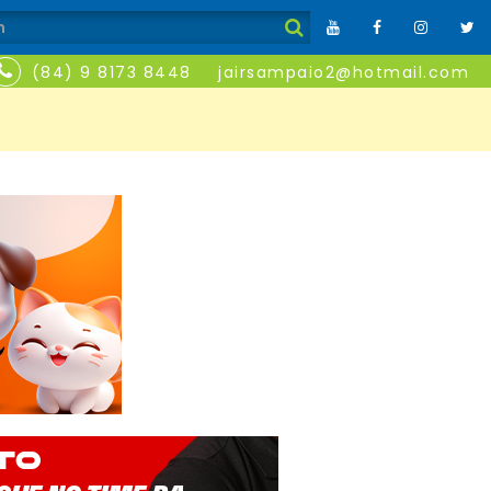
(84) 9 8173 8448
jairsampaio2@hotmail.com