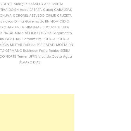
CIDENTE
Alcaçuz
ASSALTO
ASSEMBLEIA
ATIVA DO RN
Assu
BATATA
Caicó
CARAÚBAS
CHUVA
CORONEL AZEVEDO
CRIME
CRUZETA
is novos
Dilma
Governo do RN
HOMICÍDIO
NDIO
JARDIM DE PIRANHAS
JUCURUTU
LULA
ró
NATAL
Nilda
NÉLTER QUEIROZ
Pagamento
ÍBA
PARELHAS
Parnamirim
POLÍCIA
POLÍCIA
LÍCIA MILITAR
Política
PRF
RAFAEL MOTTA
RN
RTO GERMANO
Robinson Faria
Roubo
SERRA
DO NORTE
Temer
UFRN
Vivaldo Costa
Água
ÁLVARO DIAS