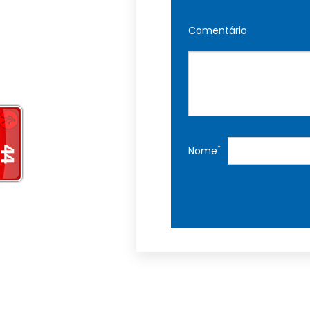
Comentário
*
Nome