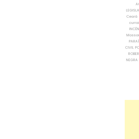
A
LEGISL
Ceará
curra
INCÊ
Mosso
PARA
CIVIL
PO
ROBE
NEGRA 