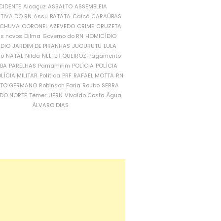
CIDENTE
Alcaçuz
ASSALTO
ASSEMBLEIA
ATIVA DO RN
Assu
BATATA
Caicó
CARAÚBAS
CHUVA
CORONEL AZEVEDO
CRIME
CRUZETA
is novos
Dilma
Governo do RN
HOMICÍDIO
NDIO
JARDIM DE PIRANHAS
JUCURUTU
LULA
ró
NATAL
Nilda
NÉLTER QUEIROZ
Pagamento
ÍBA
PARELHAS
Parnamirim
POLÍCIA
POLÍCIA
LÍCIA MILITAR
Política
PRF
RAFAEL MOTTA
RN
RTO GERMANO
Robinson Faria
Roubo
SERRA
DO NORTE
Temer
UFRN
Vivaldo Costa
Água
ÁLVARO DIAS