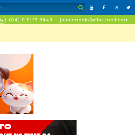
(84) 9 8173 8448
jairsampaio2@hotmail.com