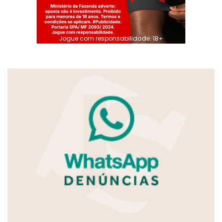
Jogue com responsabilidade. 18+