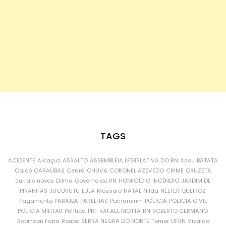
TAGS
ACIDENTE
Alcaçuz
ASSALTO
ASSEMBLEIA LEGISLATIVA DO RN
Assu
BATATA
Caicó
CARAÚBAS
Ceará
CHUVA
CORONEL AZEVEDO
CRIME
CRUZETA
currais novos
Dilma
Governo do RN
HOMICÍDIO
INCÊNDIO
JARDIM DE
PIRANHAS
JUCURUTU
LULA
Mossoró
NATAL
Nilda
NÉLTER QUEIROZ
Pagamento
PARAÍBA
PARELHAS
Parnamirim
POLÍCIA
POLÍCIA CIVIL
POLÍCIA MILITAR
Política
PRF
RAFAEL MOTTA
RN
ROBERTO GERMANO
Robinson Faria
Roubo
SERRA NEGRA DO NORTE
Temer
UFRN
Vivaldo