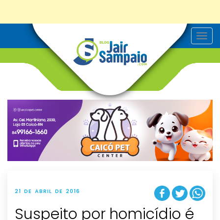
T
o
g
g
l
e
n
a
v
i
g
a
t
i
o
n
21 DE ABRIL DE 2016
Suspeito por homicídio é