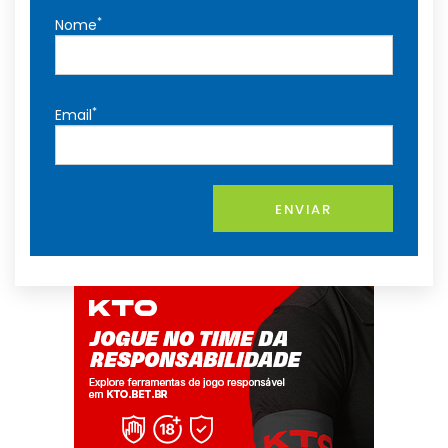
*
Nome
*
Email
ENVIAR