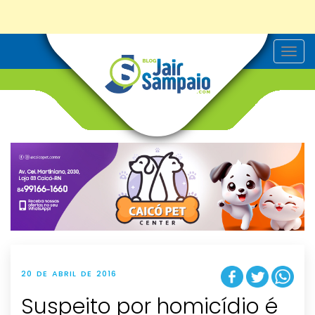
T
o
g
g
l
e
n
a
v
i
g
a
t
i
o
n
20 DE ABRIL DE 2016
Suspeito por homicídio é