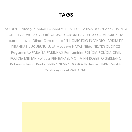
TAGS
ACIDENTE
Alcaçuz
ASSALTO
ASSEMBLEIA LEGISLATIVA DO RN
Assu
BATATA
Caicó
CARAÚBAS
Ceará
CHUVA
CORONEL AZEVEDO
CRIME
CRUZETA
currais novos
Dilma
Governo do RN
HOMICÍDIO
INCÊNDIO
JARDIM DE
PIRANHAS
JUCURUTU
LULA
Mossoró
NATAL
Nilda
NÉLTER QUEIROZ
Pagamento
PARAÍBA
PARELHAS
Parnamirim
POLÍCIA
POLÍCIA CIVIL
POLÍCIA MILITAR
Política
PRF
RAFAEL MOTTA
RN
ROBERTO GERMANO
Robinson Faria
Roubo
SERRA NEGRA DO NORTE
Temer
UFRN
Vivaldo
Costa
Água
ÁLVARO DIAS