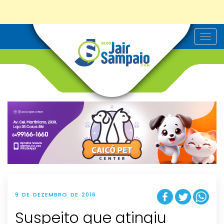
T
o
g
g
l
e
n
a
v
i
g
a
t
i
o
n
9 DE DEZEMBRO DE 2016
Suspeito que atingiu