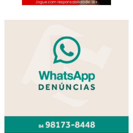
Jogue com responsabilidade. 18+