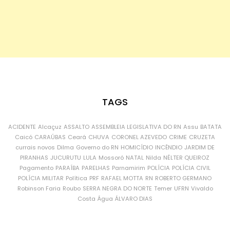
TAGS
ACIDENTE
Alcaçuz
ASSALTO
ASSEMBLEIA LEGISLATIVA DO RN
Assu
BATATA
Caicó
CARAÚBAS
Ceará
CHUVA
CORONEL AZEVEDO
CRIME
CRUZETA
currais novos
Dilma
Governo do RN
HOMICÍDIO
INCÊNDIO
JARDIM DE
PIRANHAS
JUCURUTU
LULA
Mossoró
NATAL
Nilda
NÉLTER QUEIROZ
Pagamento
PARAÍBA
PARELHAS
Parnamirim
POLÍCIA
POLÍCIA CIVIL
POLÍCIA MILITAR
Política
PRF
RAFAEL MOTTA
RN
ROBERTO GERMANO
Robinson Faria
Roubo
SERRA NEGRA DO NORTE
Temer
UFRN
Vivaldo
Costa
Água
ÁLVARO DIAS