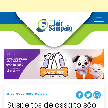
T
o
g
g
l
e
n
a
v
i
g
a
t
i
o
n
2 DE NOVEMBRO DE 2016
Suspeitos de assalto são