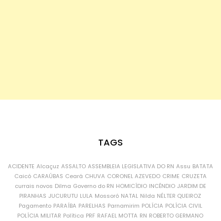
TAGS
ACIDENTE
Alcaçuz
ASSALTO
ASSEMBLEIA LEGISLATIVA DO RN
Assu
BATATA
Caicó
CARAÚBAS
Ceará
CHUVA
CORONEL AZEVEDO
CRIME
CRUZETA
currais novos
Dilma
Governo do RN
HOMICÍDIO
INCÊNDIO
JARDIM DE
PIRANHAS
JUCURUTU
LULA
Mossoró
NATAL
Nilda
NÉLTER QUEIROZ
Pagamento
PARAÍBA
PARELHAS
Parnamirim
POLÍCIA
POLÍCIA CIVIL
POLÍCIA MILITAR
Política
PRF
RAFAEL MOTTA
RN
ROBERTO GERMANO