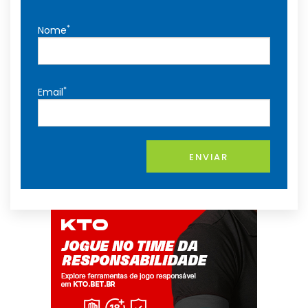
*
Nome
*
Email
ENVIAR