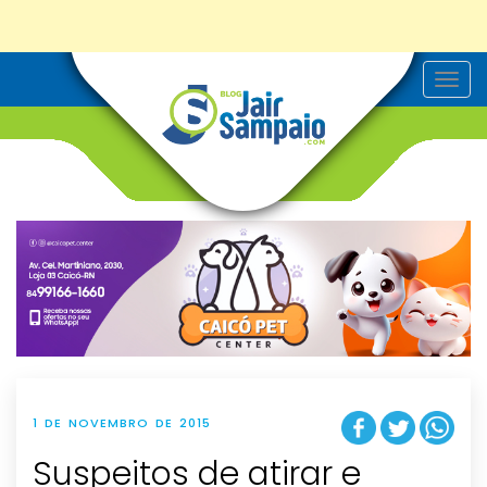
T
o
g
g
l
e
n
a
v
i
g
a
t
i
o
n
1 DE NOVEMBRO DE 2015
Suspeitos de atirar e