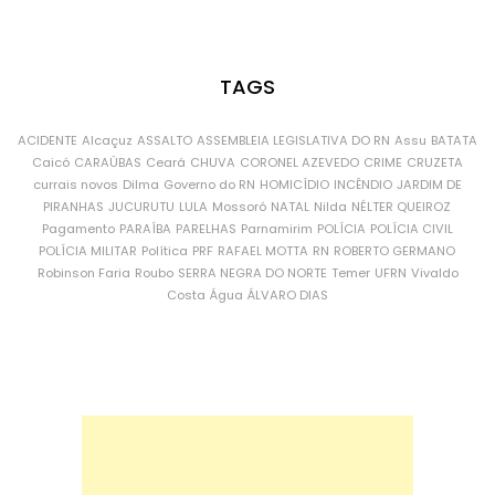
TAGS
ACIDENTE
Alcaçuz
ASSALTO
ASSEMBLEIA LEGISLATIVA DO RN
Assu
BATATA
Caicó
CARAÚBAS
Ceará
CHUVA
CORONEL AZEVEDO
CRIME
CRUZETA
currais novos
Dilma
Governo do RN
HOMICÍDIO
INCÊNDIO
JARDIM DE
PIRANHAS
JUCURUTU
LULA
Mossoró
NATAL
Nilda
NÉLTER QUEIROZ
Pagamento
PARAÍBA
PARELHAS
Parnamirim
POLÍCIA
POLÍCIA CIVIL
POLÍCIA MILITAR
Política
PRF
RAFAEL MOTTA
RN
ROBERTO GERMANO
Robinson Faria
Roubo
SERRA NEGRA DO NORTE
Temer
UFRN
Vivaldo
Costa
Água
ÁLVARO DIAS