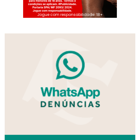
Jogue com responsabilidade. 18+