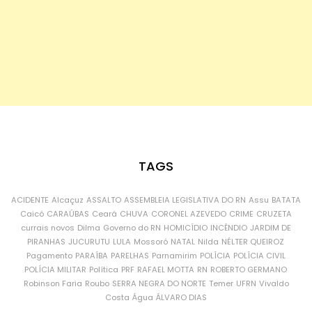
TAGS
ACIDENTE
Alcaçuz
ASSALTO
ASSEMBLEIA LEGISLATIVA DO RN
Assu
BATATA
Caicó
CARAÚBAS
Ceará
CHUVA
CORONEL AZEVEDO
CRIME
CRUZETA
currais novos
Dilma
Governo do RN
HOMICÍDIO
INCÊNDIO
JARDIM DE
PIRANHAS
JUCURUTU
LULA
Mossoró
NATAL
Nilda
NÉLTER QUEIROZ
Pagamento
PARAÍBA
PARELHAS
Parnamirim
POLÍCIA
POLÍCIA CIVIL
POLÍCIA MILITAR
Política
PRF
RAFAEL MOTTA
RN
ROBERTO GERMANO
Robinson Faria
Roubo
SERRA NEGRA DO NORTE
Temer
UFRN
Vivaldo
Costa
Água
ÁLVARO DIAS