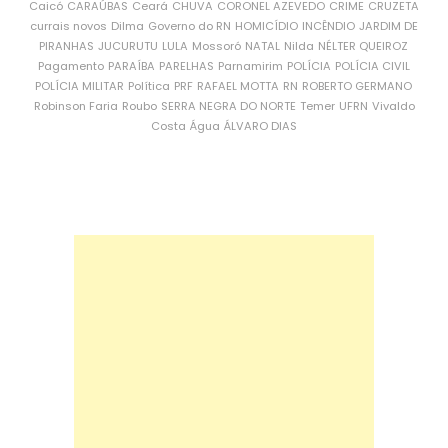
Caicó
CARAÚBAS
Ceará
CHUVA
CORONEL AZEVEDO
CRIME
CRUZETA
currais novos
Dilma
Governo do RN
HOMICÍDIO
INCÊNDIO
JARDIM DE
PIRANHAS
JUCURUTU
LULA
Mossoró
NATAL
Nilda
NÉLTER QUEIROZ
Pagamento
PARAÍBA
PARELHAS
Parnamirim
POLÍCIA
POLÍCIA CIVIL
POLÍCIA MILITAR
Política
PRF
RAFAEL MOTTA
RN
ROBERTO GERMANO
Robinson Faria
Roubo
SERRA NEGRA DO NORTE
Temer
UFRN
Vivaldo
Costa
Água
ÁLVARO DIAS