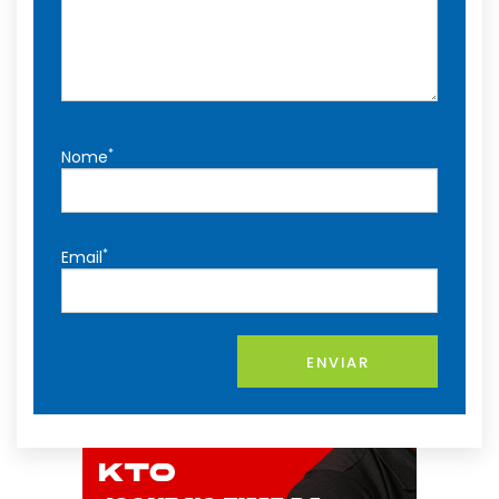
*
Nome
*
Email
ENVIAR