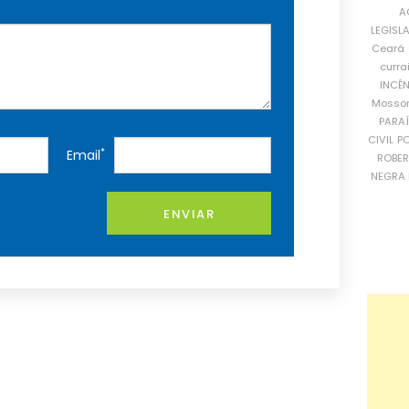
A
LEGISL
Ceará
curra
INCÊ
Mosso
PARA
CIVIL
PO
*
Email
ROBE
NEGRA 
ENVIAR