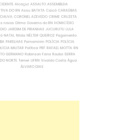
CIDENTE
Alcaçuz
ASSALTO
ASSEMBLEIA
ATIVA DO RN
Assu
BATATA
Caicó
CARAÚBAS
CHUVA
CORONEL AZEVEDO
CRIME
CRUZETA
is novos
Dilma
Governo do RN
HOMICÍDIO
NDIO
JARDIM DE PIRANHAS
JUCURUTU
LULA
ró
NATAL
Nilda
NÉLTER QUEIROZ
Pagamento
ÍBA
PARELHAS
Parnamirim
POLÍCIA
POLÍCIA
LÍCIA MILITAR
Política
PRF
RAFAEL MOTTA
RN
RTO GERMANO
Robinson Faria
Roubo
SERRA
DO NORTE
Temer
UFRN
Vivaldo Costa
Água
ÁLVARO DIAS