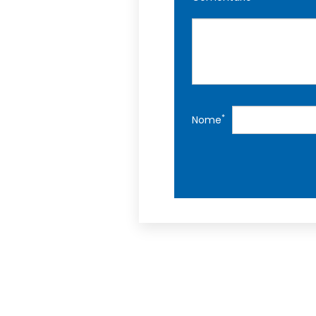
*
Nome