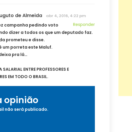
Auguto de Almeida
abr 4, 2016, 4:22 pm
Responder
 fez campanha pedindo voto
do dizer a todos os que um deputado faz.
da prometeu e disse.
é um porreta este Maluf.
 deixa pra lá…
 SALARIAL ENTRE PROFESSORES E
ES EM TODO O BRASIL.
a opinião
il não será publicado.