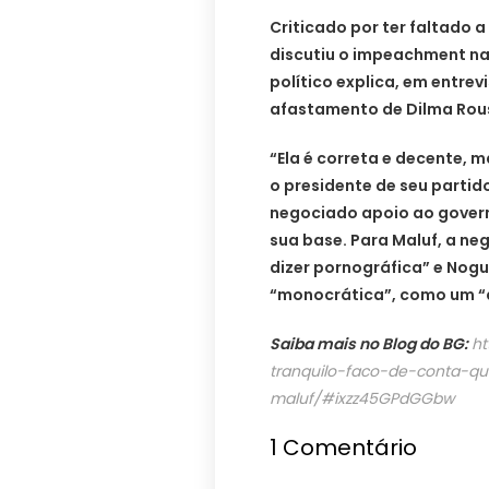
Criticado por ter faltado 
discutiu o impeachment na
político explica, em entrev
afastamento de Dilma Rous
“Ela é correta e decente, 
o presidente de seu partido
negociado apoio ao govern
sua base. Para Maluf, a ne
dizer pornográfica” e Nog
“monocrática”, como um “d
Saiba mais no Blog do BG:
ht
tranquilo-faco-de-conta-qu
maluf/#ixzz45GPdGGbw
1
Comentário