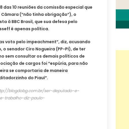
a 8 das 10 reuniões da comissão especial que
 Câmara (“não tinha obrigação”), o
ista à BBC Brasil, que sua defesa pelo
seff é apenas política.
mas voto pelo impeachment”, diz, acusando
, o senador Ciro Nogueira (PP-PI), de ter
o sem consultar os demais políticos de
gociação de cargos foi “espúria, para não
ueira se comportaria de maneira
itadorzinho do Piauí”.
tp://blogdobg.com.br/ser-deputado-e-
e-trabalho-diz-paulo-