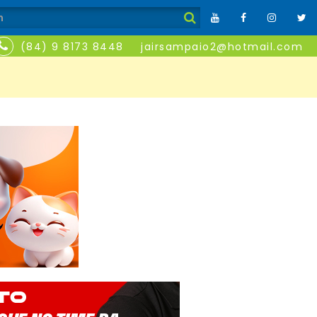
(84) 9 8173 8448
jairsampaio2@hotmail.com