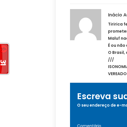
Inácio 
Tiririca
prometen
Maluf na
É ou não 
O Brasil,
///
ISONOMIA
VEREADOR
Escreva su
O seu endereço de e-ma
Comentário