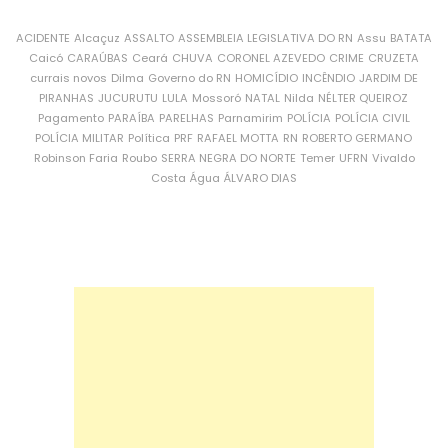
ACIDENTE
Alcaçuz
ASSALTO
ASSEMBLEIA LEGISLATIVA DO RN
Assu
BATATA
Caicó
CARAÚBAS
Ceará
CHUVA
CORONEL AZEVEDO
CRIME
CRUZETA
currais novos
Dilma
Governo do RN
HOMICÍDIO
INCÊNDIO
JARDIM DE
PIRANHAS
JUCURUTU
LULA
Mossoró
NATAL
Nilda
NÉLTER QUEIROZ
Pagamento
PARAÍBA
PARELHAS
Parnamirim
POLÍCIA
POLÍCIA CIVIL
POLÍCIA MILITAR
Política
PRF
RAFAEL MOTTA
RN
ROBERTO GERMANO
Robinson Faria
Roubo
SERRA NEGRA DO NORTE
Temer
UFRN
Vivaldo
Costa
Água
ÁLVARO DIAS