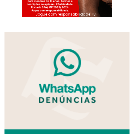
Jogue com responsabilidade. 18+