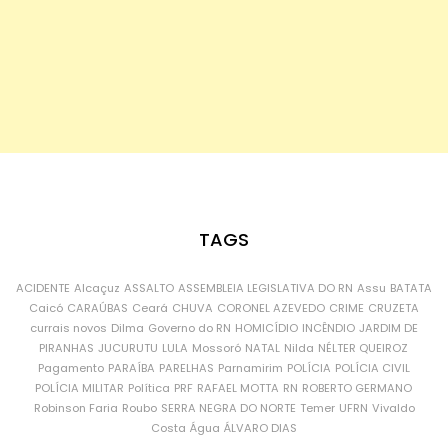
TAGS
ACIDENTE
Alcaçuz
ASSALTO
ASSEMBLEIA LEGISLATIVA DO RN
Assu
BATATA
Caicó
CARAÚBAS
Ceará
CHUVA
CORONEL AZEVEDO
CRIME
CRUZETA
currais novos
Dilma
Governo do RN
HOMICÍDIO
INCÊNDIO
JARDIM DE
PIRANHAS
JUCURUTU
LULA
Mossoró
NATAL
Nilda
NÉLTER QUEIROZ
Pagamento
PARAÍBA
PARELHAS
Parnamirim
POLÍCIA
POLÍCIA CIVIL
POLÍCIA MILITAR
Política
PRF
RAFAEL MOTTA
RN
ROBERTO GERMANO
Robinson Faria
Roubo
SERRA NEGRA DO NORTE
Temer
UFRN
Vivaldo
Costa
Água
ÁLVARO DIAS