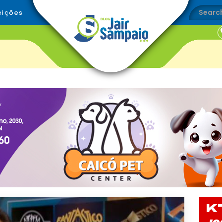
eições