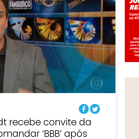
t recebe convite da
omandar ‘BBB’ após