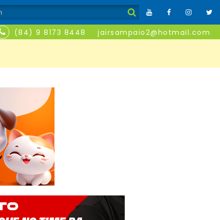
(84) 9 8173 8448
jairsampaio2@hotmail.com