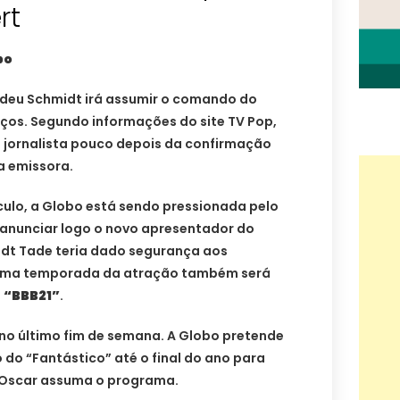
rt
bo
deu Schmidt irá assumir o comando do
ços. Segundo informações do site TV Pop,
o jornalista pouco depois da confirmação
da emissora.
culo, a Globo está sendo pressionada pelo
 anunciar logo o novo apresentador do
idt Tade teria dado segurança aos
xima temporada da atração também será
o
“BBB21”
.
u no último fim de semana. A Globo pretende
 do “Fantástico” até o final do ano para
e Oscar assuma o programa.