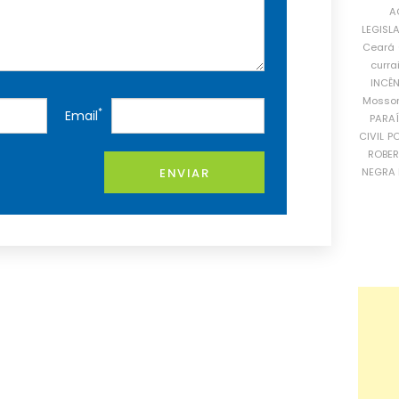
A
LEGISL
Ceará
curra
INCÊ
Mosso
*
Email
PARA
CIVIL
PO
ROBE
ENVIAR
NEGRA 