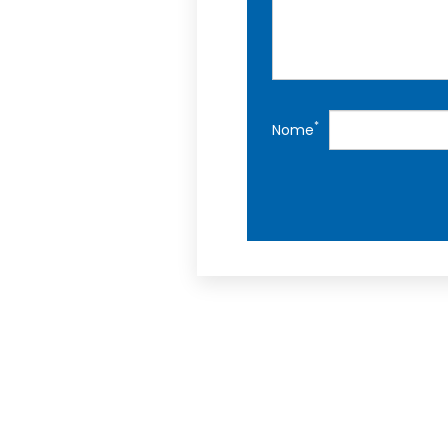
*
Nome