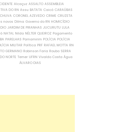
CIDENTE
Alcaçuz
ASSALTO
ASSEMBLEIA
ATIVA DO RN
Assu
BATATA
Caicó
CARAÚBAS
CHUVA
CORONEL AZEVEDO
CRIME
CRUZETA
is novos
Dilma
Governo do RN
HOMICÍDIO
NDIO
JARDIM DE PIRANHAS
JUCURUTU
LULA
ró
NATAL
Nilda
NÉLTER QUEIROZ
Pagamento
ÍBA
PARELHAS
Parnamirim
POLÍCIA
POLÍCIA
LÍCIA MILITAR
Política
PRF
RAFAEL MOTTA
RN
RTO GERMANO
Robinson Faria
Roubo
SERRA
DO NORTE
Temer
UFRN
Vivaldo Costa
Água
ÁLVARO DIAS