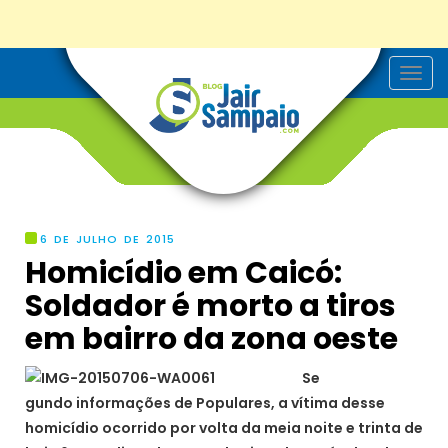
T
o
g
g
l
e
n
a
v
i
g
6 DE JULHO DE 2015
a
Homicídio em Caicó:
t
i
Soldador é morto a tiros
o
n
em bairro da zona oeste
Se
gundo informações de Populares, a vítima desse
homicídio ocorrido por volta da meia noite e trinta de