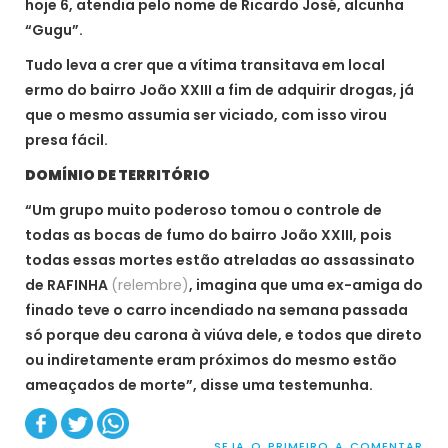
hoje 6, atendia pelo nome de Ricardo José, alcunha
“Gugu”.
Tudo leva a crer que a vítima transitava em local
ermo do bairro João XXIII a fim de adquirir drogas, já
que o mesmo assumia ser viciado, com isso virou
presa fácil.
DOMÍNIO DE TERRITÓRIO
“Um grupo muito poderoso tomou o controle de
todas as bocas de fumo do bairro João XXIII, pois
todas essas mortes estão atreladas ao assassinato
de RAFINHA
(relembre)
, imagina que uma ex-amiga do
finado teve o carro incendiado na semana passada
só porque deu carona à viúva dele, e todos que direto
ou indiretamente eram próximos do mesmo estão
ameaçados de morte”, disse uma testemunha.
SEJA O PRIMEIRO A COMENTAR