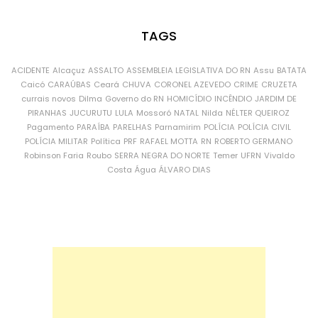
TAGS
ACIDENTE
Alcaçuz
ASSALTO
ASSEMBLEIA LEGISLATIVA DO RN
Assu
BATATA
Caicó
CARAÚBAS
Ceará
CHUVA
CORONEL AZEVEDO
CRIME
CRUZETA
currais novos
Dilma
Governo do RN
HOMICÍDIO
INCÊNDIO
JARDIM DE
PIRANHAS
JUCURUTU
LULA
Mossoró
NATAL
Nilda
NÉLTER QUEIROZ
Pagamento
PARAÍBA
PARELHAS
Parnamirim
POLÍCIA
POLÍCIA CIVIL
POLÍCIA MILITAR
Política
PRF
RAFAEL MOTTA
RN
ROBERTO GERMANO
Robinson Faria
Roubo
SERRA NEGRA DO NORTE
Temer
UFRN
Vivaldo
Costa
Água
ÁLVARO DIAS