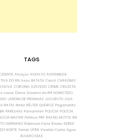
TAGS
CIDENTE
Alcaçuz
ASSALTO
ASSEMBLEIA
ATIVA DO RN
Assu
BATATA
Caicó
CARAÚBAS
CHUVA
CORONEL AZEVEDO
CRIME
CRUZETA
is novos
Dilma
Governo do RN
HOMICÍDIO
NDIO
JARDIM DE PIRANHAS
JUCURUTU
LULA
ró
NATAL
Nilda
NÉLTER QUEIROZ
Pagamento
ÍBA
PARELHAS
Parnamirim
POLÍCIA
POLÍCIA
LÍCIA MILITAR
Política
PRF
RAFAEL MOTTA
RN
RTO GERMANO
Robinson Faria
Roubo
SERRA
DO NORTE
Temer
UFRN
Vivaldo Costa
Água
ÁLVARO DIAS