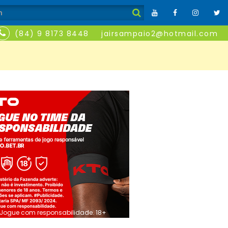
(84) 9 8173 8448
jairsampaio2@hotmail.com
Jogue com responsabilidade. 18+