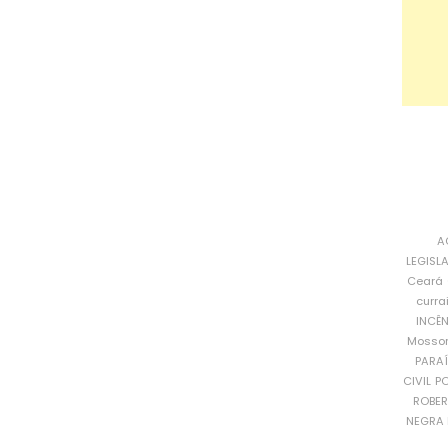
A
LEGISL
Ceará
curra
INCÊ
Mosso
PARA
CIVIL
PO
ROBE
NEGRA 