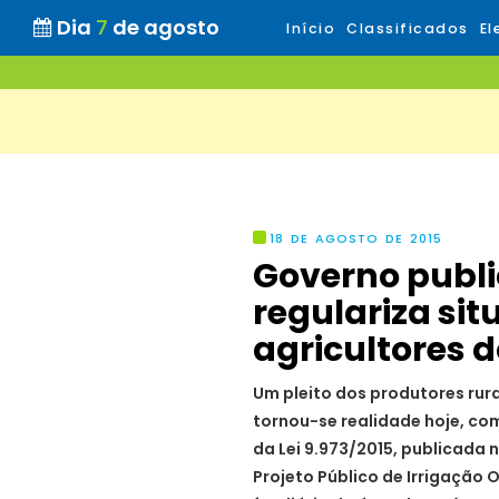
Dia
7
de agosto
Início
Classificados
El
18 DE AGOSTO DE 2015
Governo publi
regulariza si
agricultores 
Um pleito dos produtores rur
tornou-se realidade hoje, co
da Lei 9.973/2015, publicada no
Projeto Público de Irrigaçã