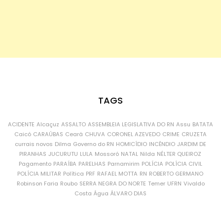
TAGS
ACIDENTE
Alcaçuz
ASSALTO
ASSEMBLEIA LEGISLATIVA DO RN
Assu
BATATA
Caicó
CARAÚBAS
Ceará
CHUVA
CORONEL AZEVEDO
CRIME
CRUZETA
currais novos
Dilma
Governo do RN
HOMICÍDIO
INCÊNDIO
JARDIM DE
PIRANHAS
JUCURUTU
LULA
Mossoró
NATAL
Nilda
NÉLTER QUEIROZ
Pagamento
PARAÍBA
PARELHAS
Parnamirim
POLÍCIA
POLÍCIA CIVIL
POLÍCIA MILITAR
Política
PRF
RAFAEL MOTTA
RN
ROBERTO GERMANO
Robinson Faria
Roubo
SERRA NEGRA DO NORTE
Temer
UFRN
Vivaldo
Costa
Água
ÁLVARO DIAS