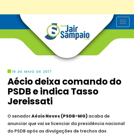
T
o
g
g
l
e
n
a
v
i
g
19 DE MAIO DE 2017
a
Aécio deixa comando do
t
i
PSDB e indica Tasso
o
n
Jereissati
O senador
Aécio Neves (PSDB-MG)
acaba de
anunciar que vai se licenciar da presidência nacional
do PSDB após as divulgações de trechos das