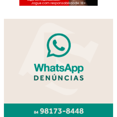
Jogue com responsabilidade. 18+