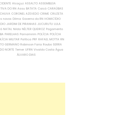
CIDENTE
Alcaçuz
ASSALTO
ASSEMBLEIA
ATIVA DO RN
Assu
BATATA
Caicó
CARAÚBAS
CHUVA
CORONEL AZEVEDO
CRIME
CRUZETA
is novos
Dilma
Governo do RN
HOMICÍDIO
NDIO
JARDIM DE PIRANHAS
JUCURUTU
LULA
ró
NATAL
Nilda
NÉLTER QUEIROZ
Pagamento
ÍBA
PARELHAS
Parnamirim
POLÍCIA
POLÍCIA
LÍCIA MILITAR
Política
PRF
RAFAEL MOTTA
RN
RTO GERMANO
Robinson Faria
Roubo
SERRA
DO NORTE
Temer
UFRN
Vivaldo Costa
Água
ÁLVARO DIAS