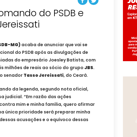
comando do PSDB e
Jereissati
PSDB-MG)
acaba de anunciar que vai se
acional do PSDB após as divulgações de
iadas do empresário Joesley Batista, com
s milhões de reais ao sócio do grupo
JBS
.
u o senador
Tasso Jereissati
, do Ceará.
ando da legenda, segundo nota oficial,
sa judicial. “Em razão das ações
contra mim e minha família, quero afirmar
nha única prioridade será preparar minha
 dessas acusações e o equívoco dessas