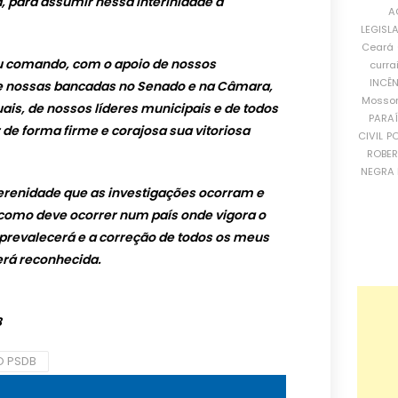
, para assumir nessa interinidade a
A
LEGISL
Ceará
eu comando, com o apoio de nossos
curra
INCÊ
de nossas bancadas no Senado e na Câmara,
Mosso
ais, de nossos líderes municipais e de todos
PARA
r de forma firme e corajosa sua vitoriosa
CIVIL
PO
ROBE
NEGRA 
erenidade que as investigações ocorram e
, como deve ocorrer num país onde vigora o
e prevalecerá e a correção de todos os meus
erá reconhecida.
B
O PSDB