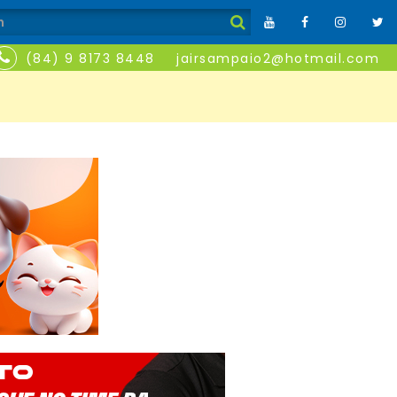
(84) 9 8173 8448
jairsampaio2@hotmail.com