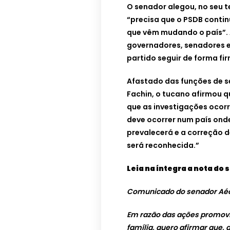
O senador alegou, no seu t
“precisa que o PSDB contin
que vêm mudando o país”. 
governadores, senadores e
partido seguir de forma fir
Afastado das funções de s
Fachin, o tucano afirmou 
que as investigações ocorr
deve ocorrer num país onde
prevalecerá e a correção d
será reconhecida.”
Leia na íntegra a nota do
Comunicado do senador Aéci
Em razão das ações promovi
família, quero afirmar que, 