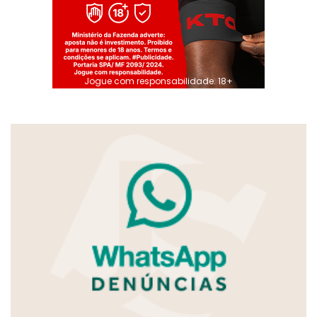
Jogue com responsabilidade. 18+