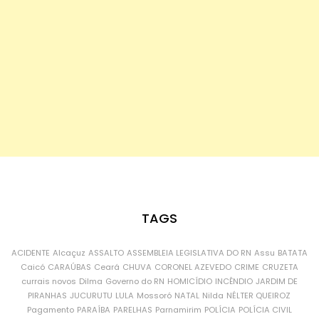
TAGS
ACIDENTE
Alcaçuz
ASSALTO
ASSEMBLEIA LEGISLATIVA DO RN
Assu
BATATA
Caicó
CARAÚBAS
Ceará
CHUVA
CORONEL AZEVEDO
CRIME
CRUZETA
currais novos
Dilma
Governo do RN
HOMICÍDIO
INCÊNDIO
JARDIM DE
PIRANHAS
JUCURUTU
LULA
Mossoró
NATAL
Nilda
NÉLTER QUEIROZ
Pagamento
PARAÍBA
PARELHAS
Parnamirim
POLÍCIA
POLÍCIA CIVIL