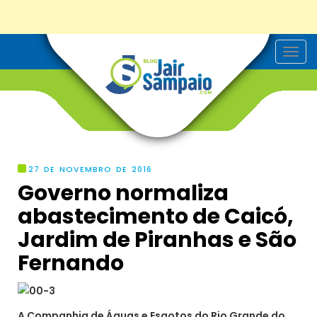
T
o
g
g
l
e
n
a
v
i
g
27 DE NOVEMBRO DE 2016
a
Governo normaliza
t
i
abastecimento de Caicó,
o
n
Jardim de Piranhas e São
Fernando
A Companhia de Águas e Esgotos do Rio Grande do