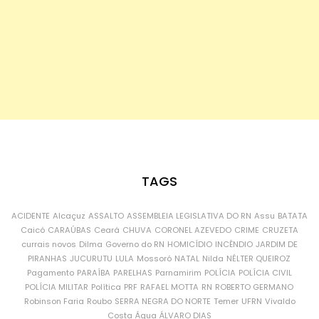
TAGS
ACIDENTE
Alcaçuz
ASSALTO
ASSEMBLEIA LEGISLATIVA DO RN
Assu
BATATA
Caicó
CARAÚBAS
Ceará
CHUVA
CORONEL AZEVEDO
CRIME
CRUZETA
currais novos
Dilma
Governo do RN
HOMICÍDIO
INCÊNDIO
JARDIM DE
PIRANHAS
JUCURUTU
LULA
Mossoró
NATAL
Nilda
NÉLTER QUEIROZ
Pagamento
PARAÍBA
PARELHAS
Parnamirim
POLÍCIA
POLÍCIA CIVIL
POLÍCIA MILITAR
Política
PRF
RAFAEL MOTTA
RN
ROBERTO GERMANO
Robinson Faria
Roubo
SERRA NEGRA DO NORTE
Temer
UFRN
Vivaldo
Costa
Água
ÁLVARO DIAS