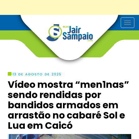
T
o
g
g
l
e
n
a
v
i
g
13 DE AGOSTO DE 2025
a
Vídeo mostra “men1nas”
t
i
sendo rendidas por
o
n
bandidos armados em
arrastão no cabaré Sol e
Lua em Caicó