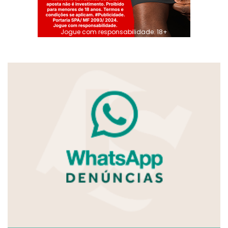
Jogue com responsabilidade. 18+