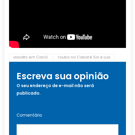
assalto em Caicó
roubo no Cabaré Sol e Lua
Escreva sua opinião
O seu endereço de e-mail não será
publicado.
Comentário