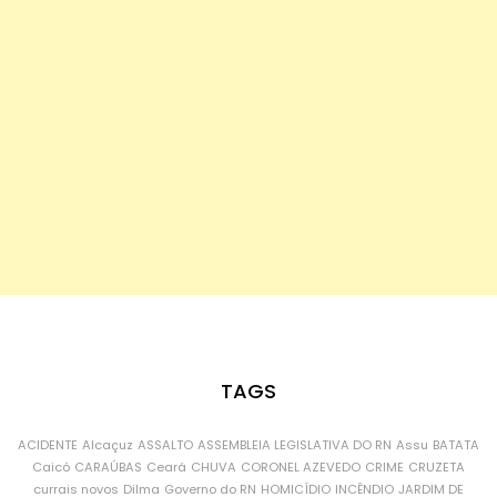
TAGS
ACIDENTE
Alcaçuz
ASSALTO
ASSEMBLEIA LEGISLATIVA DO RN
Assu
BATATA
Caicó
CARAÚBAS
Ceará
CHUVA
CORONEL AZEVEDO
CRIME
CRUZETA
currais novos
Dilma
Governo do RN
HOMICÍDIO
INCÊNDIO
JARDIM DE