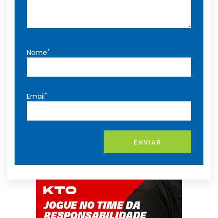
*
Nome
*
Email
ENVIAR