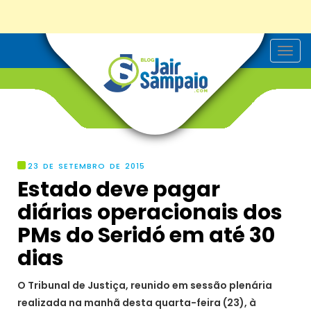
T
o
g
g
l
e
n
a
v
i
g
23 DE SETEMBRO DE 2015
a
Estado deve pagar
t
i
diárias operacionais dos
o
n
PMs do Seridó em até 30
dias
O Tribunal de Justiça, reunido em sessão plenária
realizada na manhã desta quarta-feira (23), à