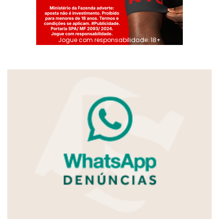
Jogue com responsabilidade. 18+