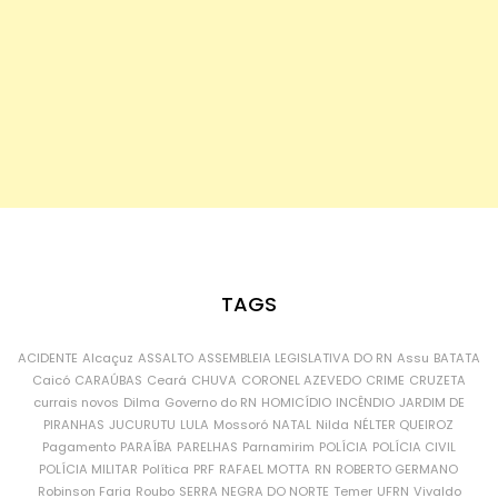
TAGS
ACIDENTE
Alcaçuz
ASSALTO
ASSEMBLEIA LEGISLATIVA DO RN
Assu
BATATA
Caicó
CARAÚBAS
Ceará
CHUVA
CORONEL AZEVEDO
CRIME
CRUZETA
currais novos
Dilma
Governo do RN
HOMICÍDIO
INCÊNDIO
JARDIM DE
PIRANHAS
JUCURUTU
LULA
Mossoró
NATAL
Nilda
NÉLTER QUEIROZ
Pagamento
PARAÍBA
PARELHAS
Parnamirim
POLÍCIA
POLÍCIA CIVIL
POLÍCIA MILITAR
Política
PRF
RAFAEL MOTTA
RN
ROBERTO GERMANO
Robinson Faria
Roubo
SERRA NEGRA DO NORTE
Temer
UFRN
Vivaldo