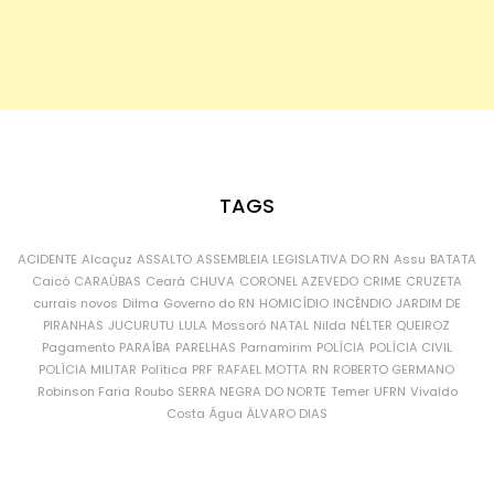
TAGS
ACIDENTE
Alcaçuz
ASSALTO
ASSEMBLEIA LEGISLATIVA DO RN
Assu
BATATA
Caicó
CARAÚBAS
Ceará
CHUVA
CORONEL AZEVEDO
CRIME
CRUZETA
currais novos
Dilma
Governo do RN
HOMICÍDIO
INCÊNDIO
JARDIM DE
PIRANHAS
JUCURUTU
LULA
Mossoró
NATAL
Nilda
NÉLTER QUEIROZ
Pagamento
PARAÍBA
PARELHAS
Parnamirim
POLÍCIA
POLÍCIA CIVIL
POLÍCIA MILITAR
Política
PRF
RAFAEL MOTTA
RN
ROBERTO GERMANO
Robinson Faria
Roubo
SERRA NEGRA DO NORTE
Temer
UFRN
Vivaldo
Costa
Água
ÁLVARO DIAS