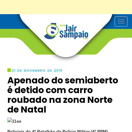
T
o
g
g
l
e
n
a
v
i
g
21 DE NOVEMBRO DE 2016
a
Apenado do semiaberto
t
i
é detido com carro
o
n
roubado na zona Norte
de Natal
Policiais do 4º Batalhão de Polícia Militar (4º BPM)