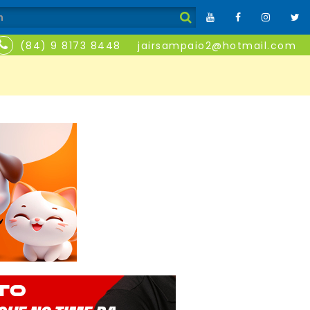
(84) 9 8173 8448
jairsampaio2@hotmail.com