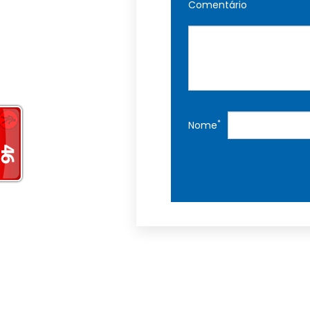
Comentário
*
Nome