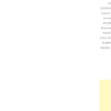
A
LEGISL
Ceará
curra
INCÊ
Mosso
PARA
CIVIL
PO
ROBE
NEGRA 