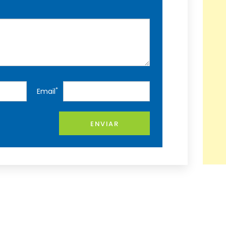
*
Email
ENVIAR