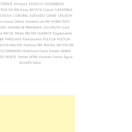
CIDENTE
Alcaçuz
ASSALTO
ASSEMBLEIA
ATIVA DO RN
Assu
BATATA
Caicó
CARAÚBAS
CHUVA
CORONEL AZEVEDO
CRIME
CRUZETA
is novos
Dilma
Governo do RN
HOMICÍDIO
NDIO
JARDIM DE PIRANHAS
JUCURUTU
LULA
ró
NATAL
Nilda
NÉLTER QUEIROZ
Pagamento
ÍBA
PARELHAS
Parnamirim
POLÍCIA
POLÍCIA
LÍCIA MILITAR
Política
PRF
RAFAEL MOTTA
RN
RTO GERMANO
Robinson Faria
Roubo
SERRA
DO NORTE
Temer
UFRN
Vivaldo Costa
Água
ÁLVARO DIAS