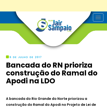
T
o
g
g
l
e
n
a
v
i
g
6 DE JULHO DE 2017
a
Bancada do RN prioriza
t
i
construção do Ramal do
o
n
Apodi na LDO
A bancada do Rio Grande do Norte priorizou a
construção do Ramal do Apodi no Projeto de Lei de