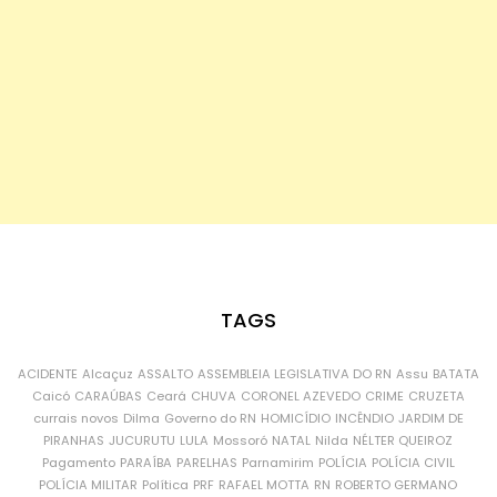
TAGS
ACIDENTE
Alcaçuz
ASSALTO
ASSEMBLEIA LEGISLATIVA DO RN
Assu
BATATA
Caicó
CARAÚBAS
Ceará
CHUVA
CORONEL AZEVEDO
CRIME
CRUZETA
currais novos
Dilma
Governo do RN
HOMICÍDIO
INCÊNDIO
JARDIM DE
PIRANHAS
JUCURUTU
LULA
Mossoró
NATAL
Nilda
NÉLTER QUEIROZ
Pagamento
PARAÍBA
PARELHAS
Parnamirim
POLÍCIA
POLÍCIA CIVIL
POLÍCIA MILITAR
Política
PRF
RAFAEL MOTTA
RN
ROBERTO GERMANO