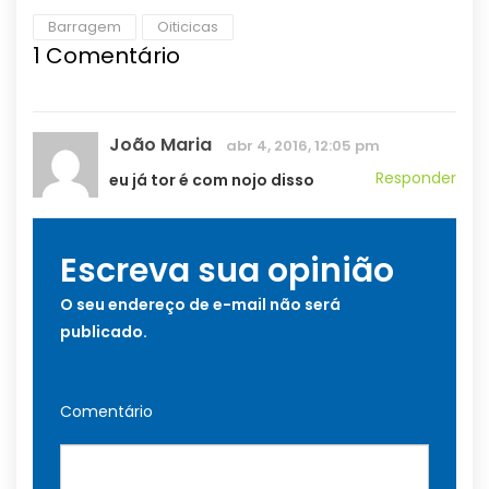
Barragem
Oiticicas
1
Comentário
João Maria
abr 4, 2016, 12:05 pm
Responder
eu já tor é com nojo disso
Escreva sua opinião
O seu endereço de e-mail não será
publicado.
Comentário