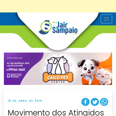
T
o
g
g
l
e
n
a
v
i
g
a
t
i
o
n
18 DE ABRIL DE 2016
Movimento dos Atingidos