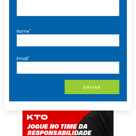
*
Nome
*
Email
ENVIAR