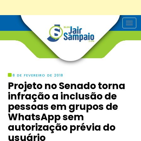
T
o
g
g
l
e
n
a
v
i
g
8 DE FEVEREIRO DE 2018
a
Projeto no Senado torna
t
i
infração a inclusão de
o
n
pessoas em grupos de
WhatsApp sem
autorização prévia do
usuário