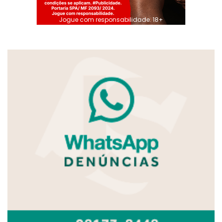
Jogue com responsabilidade. 18+