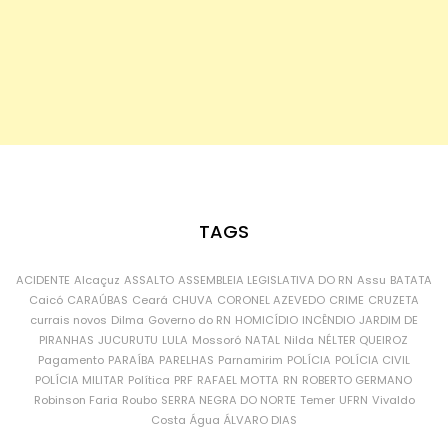
TAGS
ACIDENTE
Alcaçuz
ASSALTO
ASSEMBLEIA LEGISLATIVA DO RN
Assu
BATATA
Caicó
CARAÚBAS
Ceará
CHUVA
CORONEL AZEVEDO
CRIME
CRUZETA
currais novos
Dilma
Governo do RN
HOMICÍDIO
INCÊNDIO
JARDIM DE
PIRANHAS
JUCURUTU
LULA
Mossoró
NATAL
Nilda
NÉLTER QUEIROZ
Pagamento
PARAÍBA
PARELHAS
Parnamirim
POLÍCIA
POLÍCIA CIVIL
POLÍCIA MILITAR
Política
PRF
RAFAEL MOTTA
RN
ROBERTO GERMANO
Robinson Faria
Roubo
SERRA NEGRA DO NORTE
Temer
UFRN
Vivaldo
Costa
Água
ÁLVARO DIAS