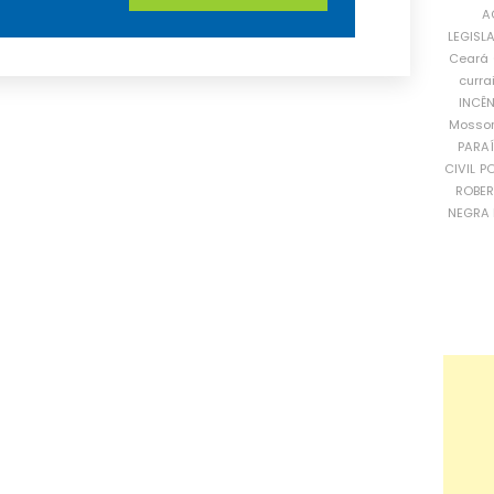
A
LEGISL
Ceará
curra
INCÊ
Mosso
PARA
CIVIL
PO
ROBE
NEGRA 