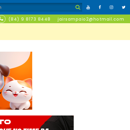
(84) 9 8173 8448
jairsampaio2@hotmail.com