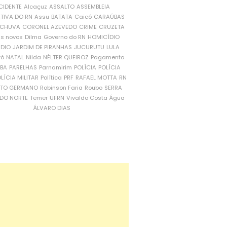
CIDENTE
Alcaçuz
ASSALTO
ASSEMBLEIA
ATIVA DO RN
Assu
BATATA
Caicó
CARAÚBAS
CHUVA
CORONEL AZEVEDO
CRIME
CRUZETA
is novos
Dilma
Governo do RN
HOMICÍDIO
NDIO
JARDIM DE PIRANHAS
JUCURUTU
LULA
ró
NATAL
Nilda
NÉLTER QUEIROZ
Pagamento
ÍBA
PARELHAS
Parnamirim
POLÍCIA
POLÍCIA
LÍCIA MILITAR
Política
PRF
RAFAEL MOTTA
RN
RTO GERMANO
Robinson Faria
Roubo
SERRA
DO NORTE
Temer
UFRN
Vivaldo Costa
Água
ÁLVARO DIAS