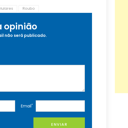
lulares
Roubo
a opinião
il não será publicado.
*
Email
ENVIAR