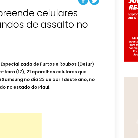
apreende celulares
undos de assalto no
a Especializada de Furtos e Roubos (Defur)
feira (17), 21
ap
arelhos celulares que
a Samsung no dia
23 de abril deste ano, no
ado no
estado do Piauí.