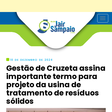
T
o
g
g
l
e
n
a
v
i
g
10 DE DEZEMBRO DE 2024
a
Gestão de Cruzeta assina
t
i
importante termo para
o
n
projeto da usina de
tratamento de resíduos
sólidos