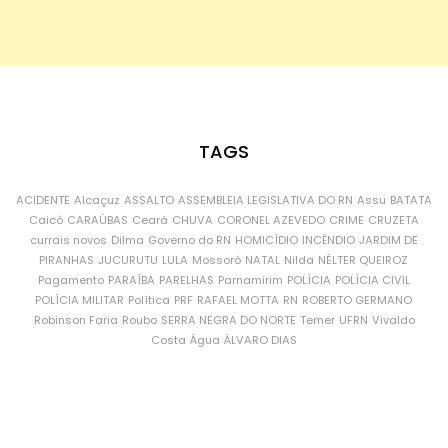
TAGS
ACIDENTE
Alcaçuz
ASSALTO
ASSEMBLEIA LEGISLATIVA DO RN
Assu
BATATA
Caicó
CARAÚBAS
Ceará
CHUVA
CORONEL AZEVEDO
CRIME
CRUZETA
currais novos
Dilma
Governo do RN
HOMICÍDIO
INCÊNDIO
JARDIM DE
PIRANHAS
JUCURUTU
LULA
Mossoró
NATAL
Nilda
NÉLTER QUEIROZ
Pagamento
PARAÍBA
PARELHAS
Parnamirim
POLÍCIA
POLÍCIA CIVIL
POLÍCIA MILITAR
Política
PRF
RAFAEL MOTTA
RN
ROBERTO GERMANO
Robinson Faria
Roubo
SERRA NEGRA DO NORTE
Temer
UFRN
Vivaldo
Costa
Água
ÁLVARO DIAS