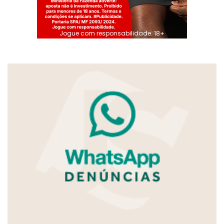
Jogue com responsabilidade. 18+