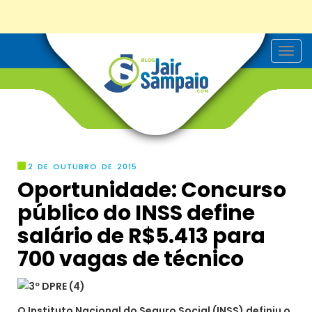
T
o
g
g
l
e
n
a
v
i
g
2 DE OUTUBRO DE 2015
a
Oportunidade: Concurso
t
i
público do INSS define
o
n
salário de R$5.413 para
700 vagas de técnico
O Instituto Nacional do Seguro Social (INSS) definiu o