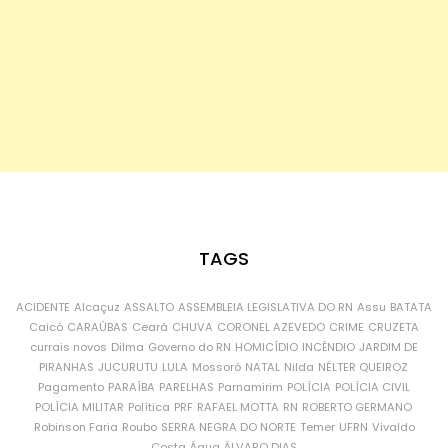
TAGS
ACIDENTE
Alcaçuz
ASSALTO
ASSEMBLEIA LEGISLATIVA DO RN
Assu
BATATA
Caicó
CARAÚBAS
Ceará
CHUVA
CORONEL AZEVEDO
CRIME
CRUZETA
currais novos
Dilma
Governo do RN
HOMICÍDIO
INCÊNDIO
JARDIM DE
PIRANHAS
JUCURUTU
LULA
Mossoró
NATAL
Nilda
NÉLTER QUEIROZ
Pagamento
PARAÍBA
PARELHAS
Parnamirim
POLÍCIA
POLÍCIA CIVIL
POLÍCIA MILITAR
Política
PRF
RAFAEL MOTTA
RN
ROBERTO GERMANO
Robinson Faria
Roubo
SERRA NEGRA DO NORTE
Temer
UFRN
Vivaldo
Costa
Água
ÁLVARO DIAS