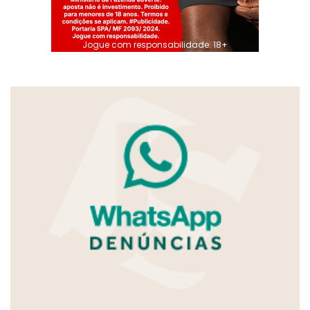
Jogue com responsabilidade. 18+