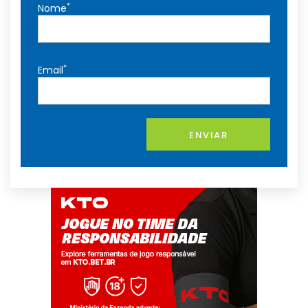
*
Nome
*
Email
ENVIAR