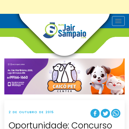
T
o
g
g
l
e
n
a
v
i
g
a
t
i
o
n
2 DE OUTUBRO DE 2015
Oportunidade: Concurso