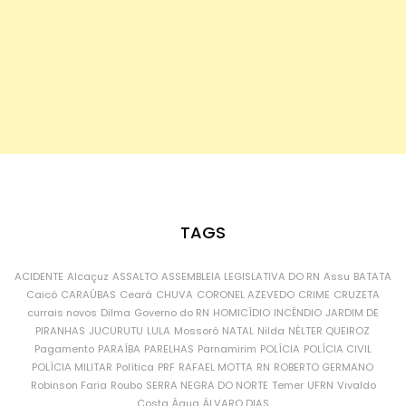
TAGS
ACIDENTE
Alcaçuz
ASSALTO
ASSEMBLEIA LEGISLATIVA DO RN
Assu
BATATA
Caicó
CARAÚBAS
Ceará
CHUVA
CORONEL AZEVEDO
CRIME
CRUZETA
currais novos
Dilma
Governo do RN
HOMICÍDIO
INCÊNDIO
JARDIM DE
PIRANHAS
JUCURUTU
LULA
Mossoró
NATAL
Nilda
NÉLTER QUEIROZ
Pagamento
PARAÍBA
PARELHAS
Parnamirim
POLÍCIA
POLÍCIA CIVIL
POLÍCIA MILITAR
Política
PRF
RAFAEL MOTTA
RN
ROBERTO GERMANO
Robinson Faria
Roubo
SERRA NEGRA DO NORTE
Temer
UFRN
Vivaldo
Costa
Água
ÁLVARO DIAS