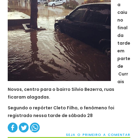
a
caiu
no
final
da
tarde
em
parte
de
Curr
ais
Novos, centro para o bairro Silvio Bezerra, ruas
ficaram alagadas.
Segundo o repórter Cleto Filho, o fenômeno foi
registrado nessa tarde de sábado 28
SEJA O PRIMEIRO A COMENTAR