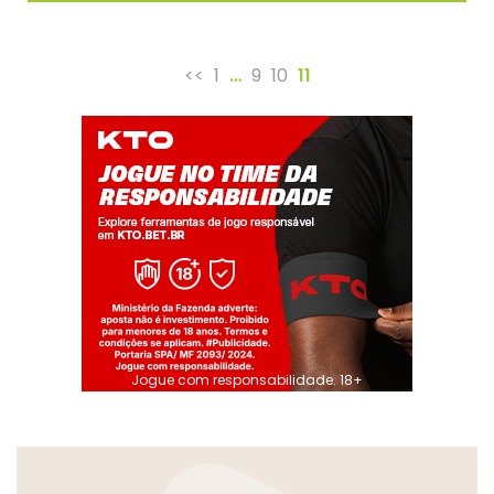
<<
1
…
9
10
11
Jogue com responsabilidade. 18+