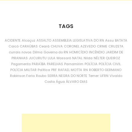
TAGS
ACIDENTE
Alcaçuz
ASSALTO
ASSEMBLEIA LEGISLATIVA DO RN
Assu
BATATA
Caicó
CARAÚBAS
Ceará
CHUVA
CORONEL AZEVEDO
CRIME
CRUZETA
currais novos
Dilma
Governo do RN
HOMICÍDIO
INCÊNDIO
JARDIM DE
PIRANHAS
JUCURUTU
LULA
Mossoró
NATAL
Nilda
NÉLTER QUEIROZ
Pagamento
PARAÍBA
PARELHAS
Parnamirim
POLÍCIA
POLÍCIA CIVIL
POLÍCIA MILITAR
Política
PRF
RAFAEL MOTTA
RN
ROBERTO GERMANO
Robinson Faria
Roubo
SERRA NEGRA DO NORTE
Temer
UFRN
Vivaldo
Costa
Água
ÁLVARO DIAS