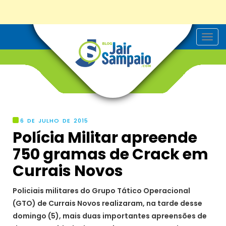
T
o
g
g
l
e
n
a
v
i
g
6 DE JULHO DE 2015
a
Polícia Militar apreende
t
i
750 gramas de Crack em
o
n
Currais Novos
Policiais militares do Grupo Tático Operacional
(GTO) de Currais Novos realizaram, na tarde desse
domingo (5), mais duas importantes apreensões de