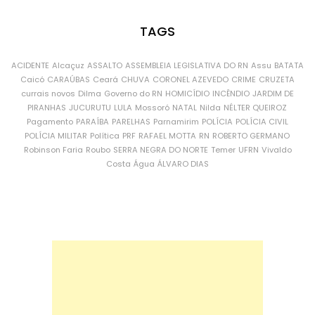
TAGS
ACIDENTE
Alcaçuz
ASSALTO
ASSEMBLEIA LEGISLATIVA DO RN
Assu
BATATA
Caicó
CARAÚBAS
Ceará
CHUVA
CORONEL AZEVEDO
CRIME
CRUZETA
currais novos
Dilma
Governo do RN
HOMICÍDIO
INCÊNDIO
JARDIM DE
PIRANHAS
JUCURUTU
LULA
Mossoró
NATAL
Nilda
NÉLTER QUEIROZ
Pagamento
PARAÍBA
PARELHAS
Parnamirim
POLÍCIA
POLÍCIA CIVIL
POLÍCIA MILITAR
Política
PRF
RAFAEL MOTTA
RN
ROBERTO GERMANO
Robinson Faria
Roubo
SERRA NEGRA DO NORTE
Temer
UFRN
Vivaldo
Costa
Água
ÁLVARO DIAS