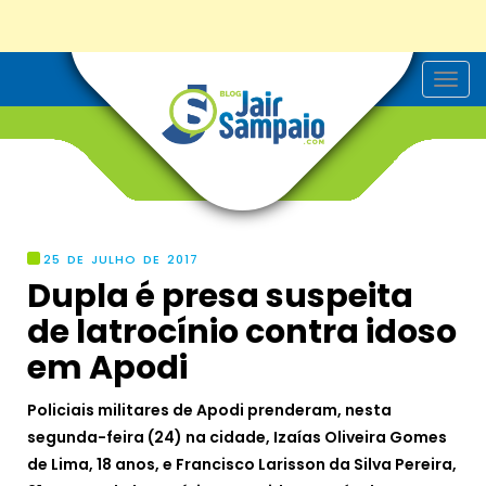
T
o
g
g
l
e
n
a
v
i
g
25 DE JULHO DE 2017
a
Dupla é presa suspeita
t
i
de latrocínio contra idoso
o
n
em Apodi
Policiais militares de Apodi prenderam, nesta
segunda-feira (24) na cidade, Izaías Oliveira Gomes
de Lima, 18 anos, e Francisco Larisson da Silva Pereira,