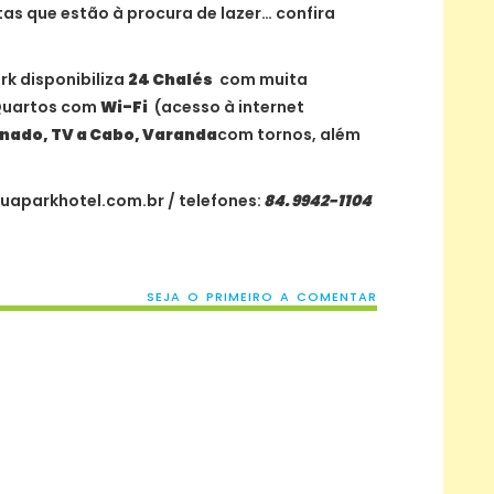
tas que estão à procura de lazer… confira
rk disponibiliza
24 Chalés
com muita
Quartos com
Wi-Fi
(acesso à internet
nado, TV a Cabo, Varanda
com tornos, além
uaparkhotel.com.br
/ telefones:
84. 9942-1104
SEJA O PRIMEIRO A COMENTAR