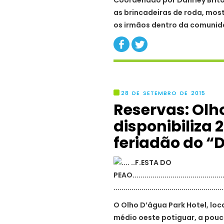
Coordenado por Danrley Brito
as brincadeiras de roda, mos
os irmãos dentro da comunid
28 DE SETEMBRO DE 2015
Reservas: Olh
disponibiliza 
feriadão do “
O Olho D’água Park Hotel, lo
médio oeste potiguar, a pouc