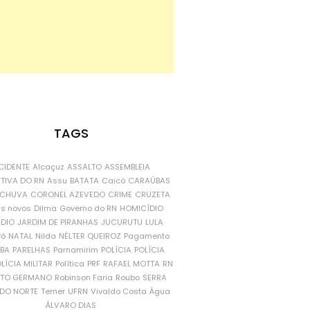
TAGS
CIDENTE
Alcaçuz
ASSALTO
ASSEMBLEIA
ATIVA DO RN
Assu
BATATA
Caicó
CARAÚBAS
CHUVA
CORONEL AZEVEDO
CRIME
CRUZETA
is novos
Dilma
Governo do RN
HOMICÍDIO
NDIO
JARDIM DE PIRANHAS
JUCURUTU
LULA
ró
NATAL
Nilda
NÉLTER QUEIROZ
Pagamento
ÍBA
PARELHAS
Parnamirim
POLÍCIA
POLÍCIA
LÍCIA MILITAR
Política
PRF
RAFAEL MOTTA
RN
RTO GERMANO
Robinson Faria
Roubo
SERRA
DO NORTE
Temer
UFRN
Vivaldo Costa
Água
ÁLVARO DIAS