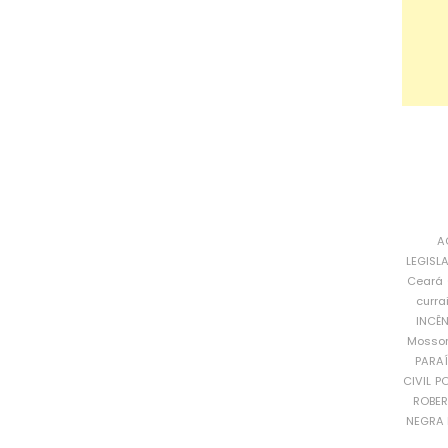
A
LEGISL
Ceará
curra
INCÊ
Mosso
PARA
CIVIL
PO
ROBE
NEGRA 