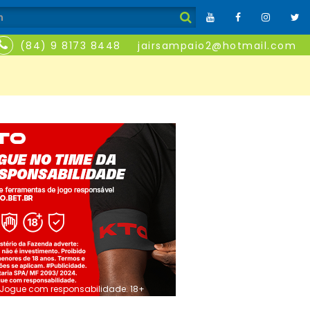
(84) 9 8173 8448
jairsampaio2@hotmail.com
Jogue com responsabilidade. 18+