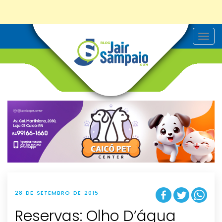
T
o
g
g
l
e
n
a
v
i
g
a
t
i
o
n
28 DE SETEMBRO DE 2015
Reservas: Olho D’água