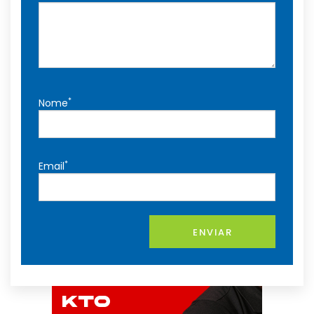
*
Nome
*
Email
ENVIAR