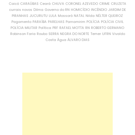
Caicó
CARAÚBAS
Ceará
CHUVA
CORONEL AZEVEDO
CRIME
CRUZETA
currais novos
Dilma
Governo do RN
HOMICÍDIO
INCÊNDIO
JARDIM DE
PIRANHAS
JUCURUTU
LULA
Mossoró
NATAL
Nilda
NÉLTER QUEIROZ
Pagamento
PARAÍBA
PARELHAS
Parnamirim
POLÍCIA
POLÍCIA CIVIL
POLÍCIA MILITAR
Política
PRF
RAFAEL MOTTA
RN
ROBERTO GERMANO
Robinson Faria
Roubo
SERRA NEGRA DO NORTE
Temer
UFRN
Vivaldo
Costa
Água
ÁLVARO DIAS