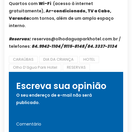
Quartos com
Wi-Fi
(acesso à internet
gratuitamente),
Ar-condicionado, TV a Cabo,
Varanda
com tornos, além de um amplo espaço
interno.
Reservas:
reservas@olhodaguaparkhotel.com.br
/
telefones:
84. 9942-1104 / 9115-8148 / 84. 3337-3134
CARAÚBAS
DIA DA CRIANÇA
HOTEL
Olho D’água Park Hotel
RESERVAS
Escreva sua opinião
O seu endereço de e-mail não será
publicado.
Comentário