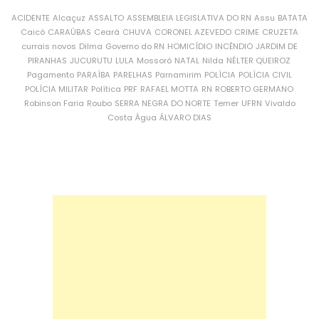
ACIDENTE
Alcaçuz
ASSALTO
ASSEMBLEIA LEGISLATIVA DO RN
Assu
BATATA
Caicó
CARAÚBAS
Ceará
CHUVA
CORONEL AZEVEDO
CRIME
CRUZETA
currais novos
Dilma
Governo do RN
HOMICÍDIO
INCÊNDIO
JARDIM DE
PIRANHAS
JUCURUTU
LULA
Mossoró
NATAL
Nilda
NÉLTER QUEIROZ
Pagamento
PARAÍBA
PARELHAS
Parnamirim
POLÍCIA
POLÍCIA CIVIL
POLÍCIA MILITAR
Política
PRF
RAFAEL MOTTA
RN
ROBERTO GERMANO
Robinson Faria
Roubo
SERRA NEGRA DO NORTE
Temer
UFRN
Vivaldo
Costa
Água
ÁLVARO DIAS