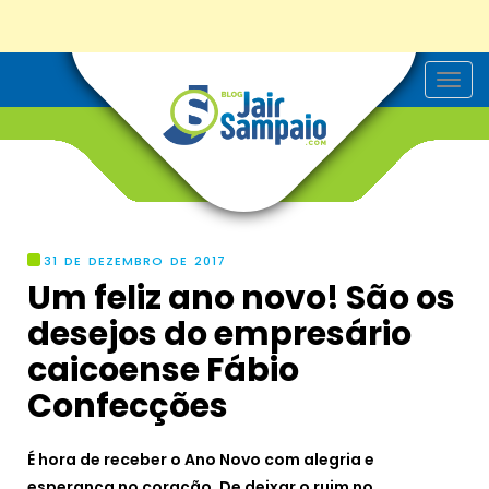
T
o
g
g
l
e
n
a
v
i
g
31 DE DEZEMBRO DE 2017
a
Um feliz ano novo! São os
t
i
desejos do empresário
o
n
caicoense Fábio
Confecções
É hora de receber o Ano Novo
com alegria e
esperança no coração.
De deixar o ruim no