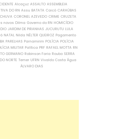
CIDENTE
Alcaçuz
ASSALTO
ASSEMBLEIA
ATIVA DO RN
Assu
BATATA
Caicó
CARAÚBAS
CHUVA
CORONEL AZEVEDO
CRIME
CRUZETA
is novos
Dilma
Governo do RN
HOMICÍDIO
NDIO
JARDIM DE PIRANHAS
JUCURUTU
LULA
ró
NATAL
Nilda
NÉLTER QUEIROZ
Pagamento
ÍBA
PARELHAS
Parnamirim
POLÍCIA
POLÍCIA
LÍCIA MILITAR
Política
PRF
RAFAEL MOTTA
RN
RTO GERMANO
Robinson Faria
Roubo
SERRA
DO NORTE
Temer
UFRN
Vivaldo Costa
Água
ÁLVARO DIAS