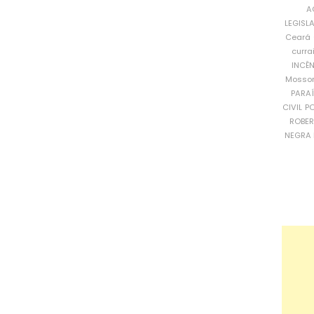
A
LEGISL
Ceará
curra
INCÊ
Mosso
PARA
CIVIL
PO
ROBE
NEGRA 