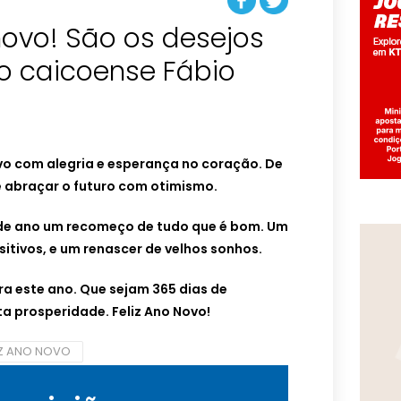
novo! São os desejos
o caicoense Fábio
ovo
com alegria e esperança no coração.
De
e abraçar o futuro com otimismo.
de ano
um recomeço de tudo que é bom.
Um
sitivos,
e um renascer de velhos sonhos.
ra este ano.
Que sejam 365 dias de
ta prosperidade.
Feliz Ano Novo!
IZ ANO NOVO