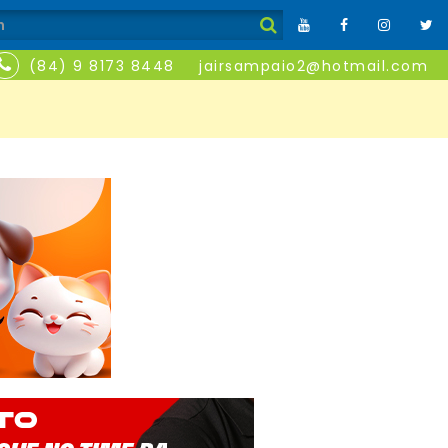
(84) 9 8173 8448
jairsampaio2@hotmail.com