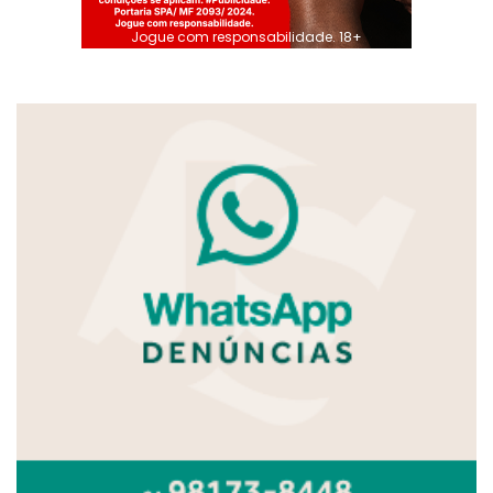
Jogue com responsabilidade. 18+