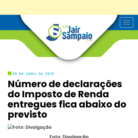
T
o
g
g
l
e
n
a
v
i
g
30 DE ABRIL DE 2016
a
Número de declarações
t
i
do Imposto de Renda
o
n
entregues fica abaixo do
previsto
Foto: Divulgação