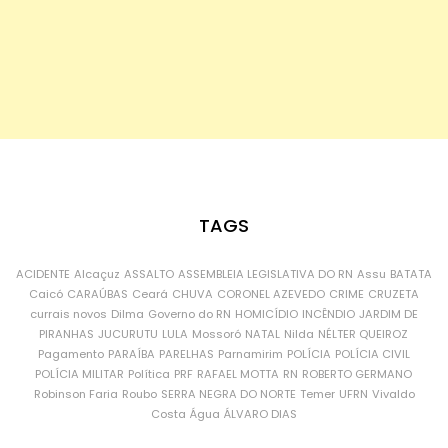
TAGS
ACIDENTE
Alcaçuz
ASSALTO
ASSEMBLEIA LEGISLATIVA DO RN
Assu
BATATA
Caicó
CARAÚBAS
Ceará
CHUVA
CORONEL AZEVEDO
CRIME
CRUZETA
currais novos
Dilma
Governo do RN
HOMICÍDIO
INCÊNDIO
JARDIM DE
PIRANHAS
JUCURUTU
LULA
Mossoró
NATAL
Nilda
NÉLTER QUEIROZ
Pagamento
PARAÍBA
PARELHAS
Parnamirim
POLÍCIA
POLÍCIA CIVIL
POLÍCIA MILITAR
Política
PRF
RAFAEL MOTTA
RN
ROBERTO GERMANO
Robinson Faria
Roubo
SERRA NEGRA DO NORTE
Temer
UFRN
Vivaldo
Costa
Água
ÁLVARO DIAS