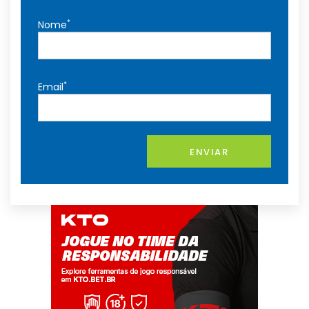
*
Nome
*
Email
ENVIAR