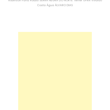
Robinson Faria
Roubo
SERRA NEGRA DO NORTE
Temer
UFRN
Vivaldo
Costa
Água
ÁLVARO DIAS