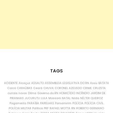
TAGS
ACIDENTE
Alcaçuz
ASSALTO
ASSEMBLEIA LEGISLATIVA DO RN
Assu
BATATA
Caicó
CARAÚBAS
Ceará
CHUVA
CORONEL AZEVEDO
CRIME
CRUZETA
currais novos
Dilma
Governo do RN
HOMICÍDIO
INCÊNDIO
JARDIM DE
PIRANHAS
JUCURUTU
LULA
Mossoró
NATAL
Nilda
NÉLTER QUEIROZ
Pagamento
PARAÍBA
PARELHAS
Parnamirim
POLÍCIA
POLÍCIA CIVIL
POLÍCIA MILITAR
Política
PRF
RAFAEL MOTTA
RN
ROBERTO GERMANO