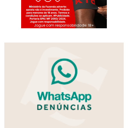
Jogue com responsabilidade. 18+