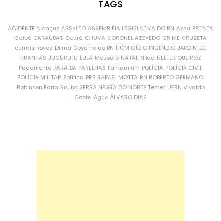
TAGS
ACIDENTE
Alcaçuz
ASSALTO
ASSEMBLEIA LEGISLATIVA DO RN
Assu
BATATA
Caicó
CARAÚBAS
Ceará
CHUVA
CORONEL AZEVEDO
CRIME
CRUZETA
currais novos
Dilma
Governo do RN
HOMICÍDIO
INCÊNDIO
JARDIM DE
PIRANHAS
JUCURUTU
LULA
Mossoró
NATAL
Nilda
NÉLTER QUEIROZ
Pagamento
PARAÍBA
PARELHAS
Parnamirim
POLÍCIA
POLÍCIA CIVIL
POLÍCIA MILITAR
Política
PRF
RAFAEL MOTTA
RN
ROBERTO GERMANO
Robinson Faria
Roubo
SERRA NEGRA DO NORTE
Temer
UFRN
Vivaldo
Costa
Água
ÁLVARO DIAS