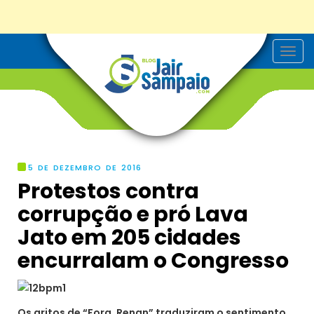
T
o
g
g
l
e
n
a
v
i
g
5 DE DEZEMBRO DE 2016
a
Protestos contra
t
i
corrupção e pró Lava
o
n
Jato em 205 cidades
encurralam o Congresso
Os gritos de “Fora, Renan” traduziram o sentimento