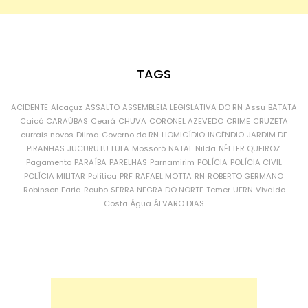
TAGS
ACIDENTE
Alcaçuz
ASSALTO
ASSEMBLEIA LEGISLATIVA DO RN
Assu
BATATA
Caicó
CARAÚBAS
Ceará
CHUVA
CORONEL AZEVEDO
CRIME
CRUZETA
currais novos
Dilma
Governo do RN
HOMICÍDIO
INCÊNDIO
JARDIM DE
PIRANHAS
JUCURUTU
LULA
Mossoró
NATAL
Nilda
NÉLTER QUEIROZ
Pagamento
PARAÍBA
PARELHAS
Parnamirim
POLÍCIA
POLÍCIA CIVIL
POLÍCIA MILITAR
Política
PRF
RAFAEL MOTTA
RN
ROBERTO GERMANO
Robinson Faria
Roubo
SERRA NEGRA DO NORTE
Temer
UFRN
Vivaldo
Costa
Água
ÁLVARO DIAS