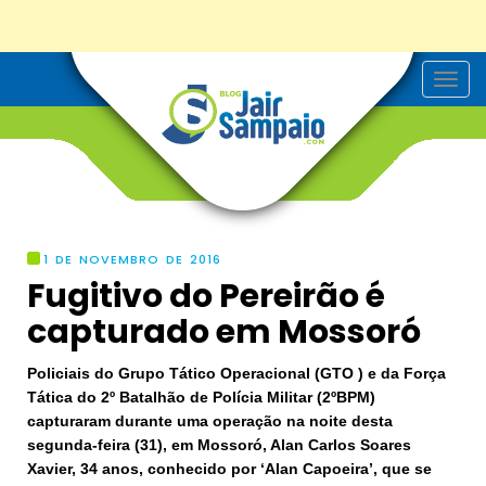
T
o
g
g
l
e
n
a
v
i
g
1 DE NOVEMBRO DE 2016
a
Fugitivo do Pereirão é
t
i
capturado em Mossoró
o
n
Policiais do Grupo Tático Operacional (GTO ) e da Força
Tática do 2º Batalhão de Polícia Militar (2ºBPM)
capturaram durante uma operação na noite desta
segunda-feira (31), em Mossoró, Alan Carlos Soares
Xavier, 34 anos, conhecido por ‘Alan Capoeira’, que se