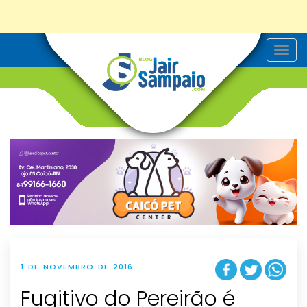
T
o
g
g
l
e
n
a
v
i
g
a
t
i
o
n
1 DE NOVEMBRO DE 2016
Fugitivo do Pereirão é