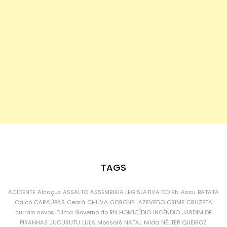
TAGS
ACIDENTE
Alcaçuz
ASSALTO
ASSEMBLEIA LEGISLATIVA DO RN
Assu
BATATA
Caicó
CARAÚBAS
Ceará
CHUVA
CORONEL AZEVEDO
CRIME
CRUZETA
currais novos
Dilma
Governo do RN
HOMICÍDIO
INCÊNDIO
JARDIM DE
PIRANHAS
JUCURUTU
LULA
Mossoró
NATAL
Nilda
NÉLTER QUEIROZ