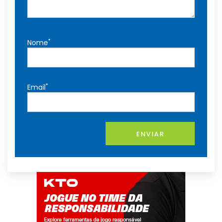
*
Nome
*
Email
ENVIAR