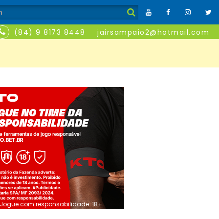
(84) 9 8173 8448
jairsampaio2@hotmail.com
Jogue com responsabilidade. 18+