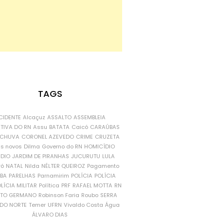
TAGS
CIDENTE
Alcaçuz
ASSALTO
ASSEMBLEIA
ATIVA DO RN
Assu
BATATA
Caicó
CARAÚBAS
CHUVA
CORONEL AZEVEDO
CRIME
CRUZETA
is novos
Dilma
Governo do RN
HOMICÍDIO
NDIO
JARDIM DE PIRANHAS
JUCURUTU
LULA
ró
NATAL
Nilda
NÉLTER QUEIROZ
Pagamento
ÍBA
PARELHAS
Parnamirim
POLÍCIA
POLÍCIA
LÍCIA MILITAR
Política
PRF
RAFAEL MOTTA
RN
RTO GERMANO
Robinson Faria
Roubo
SERRA
DO NORTE
Temer
UFRN
Vivaldo Costa
Água
ÁLVARO DIAS