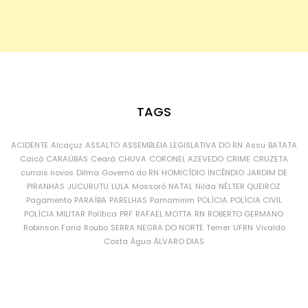
TAGS
ACIDENTE
Alcaçuz
ASSALTO
ASSEMBLEIA LEGISLATIVA DO RN
Assu
BATATA
Caicó
CARAÚBAS
Ceará
CHUVA
CORONEL AZEVEDO
CRIME
CRUZETA
currais novos
Dilma
Governo do RN
HOMICÍDIO
INCÊNDIO
JARDIM DE
PIRANHAS
JUCURUTU
LULA
Mossoró
NATAL
Nilda
NÉLTER QUEIROZ
Pagamento
PARAÍBA
PARELHAS
Parnamirim
POLÍCIA
POLÍCIA CIVIL
POLÍCIA MILITAR
Política
PRF
RAFAEL MOTTA
RN
ROBERTO GERMANO
Robinson Faria
Roubo
SERRA NEGRA DO NORTE
Temer
UFRN
Vivaldo
Costa
Água
ÁLVARO DIAS