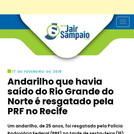
T
o
g
g
l
e
n
a
v
i
g
17 DE FEVEREIRO DE 2018
a
Andarilho que havia
t
i
saído do Rio Grande do
o
n
Norte é resgatado pela
PRF no Recife
Um andarilho, de 25 anos, foi resgatado pela Polícia
Rodoviária Federal (PRF) na tarde de sexta-feira (16),