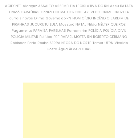
ACIDENTE
Alcaçuz
ASSALTO
ASSEMBLEIA LEGISLATIVA DO RN
Assu
BATATA
Caicó
CARAÚBAS
Ceará
CHUVA
CORONEL AZEVEDO
CRIME
CRUZETA
currais novos
Dilma
Governo do RN
HOMICÍDIO
INCÊNDIO
JARDIM DE
PIRANHAS
JUCURUTU
LULA
Mossoró
NATAL
Nilda
NÉLTER QUEIROZ
Pagamento
PARAÍBA
PARELHAS
Parnamirim
POLÍCIA
POLÍCIA CIVIL
POLÍCIA MILITAR
Política
PRF
RAFAEL MOTTA
RN
ROBERTO GERMANO
Robinson Faria
Roubo
SERRA NEGRA DO NORTE
Temer
UFRN
Vivaldo
Costa
Água
ÁLVARO DIAS