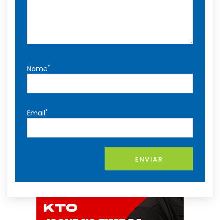
*
Nome
*
Email
ENVIAR