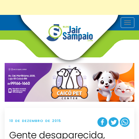
T
o
g
g
l
e
n
a
v
i
g
a
t
i
o
n
10 DE DEZEMBRO DE 2015
Gente desaparecida,